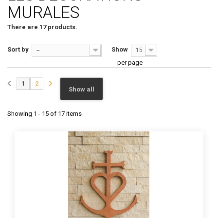
MURALES
There are 17 products.
Sort by
Show
--
15
per page
1
2
Show all
Showing 1 - 15 of 17 items