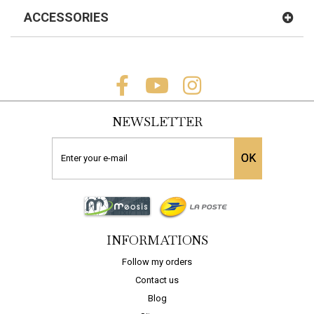
ACCESSORIES
NEWSLETTER
OK
PLINTHE CHÂTAIGNI...
12,02 €
INFORMATIONS
COMMANDER
Follow my orders
Contact us
Blog