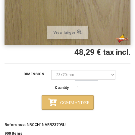
View larger
48,29 €
tax incl.
DIMENSION
Quantity
COMMANDER
Reference:
NBOCH1NABR2370RU
900
Items