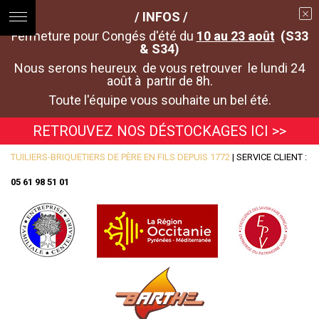
/ INFOS /
Fermeture pour Congés d'été du
10 au 23 août
(S33
& S34)
Nous serons heureux de vous retrouver le lundi 24
août à partir de 8h.
Toute l'équipe vous souhaite un bel été.
RETROUVEZ NOS DÉSTOCKAGES ICI >>
TUILIERS-BRIQUETIERS DE PÈRE EN FILS DEPUIS 1772
| SERVICE CLIENT :
05 61 98 51 01