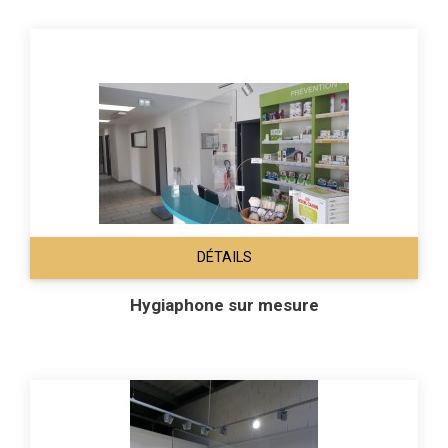
– Espaces de vente
– Postes d'accueil administratifs
Avantages :
– Protection efficace contre les projections
– Matériau transparent, robuste et léger
– Nettoyage simple et rapide
– Fabrication possible sur mesure
Nos hygiaphones allient
fonctionnalité, discrétion et sécurité
pour
vous accompagner dans l’accueil du public en toute sérénité.
DÉTAILS
Hygiaphone sur mesure