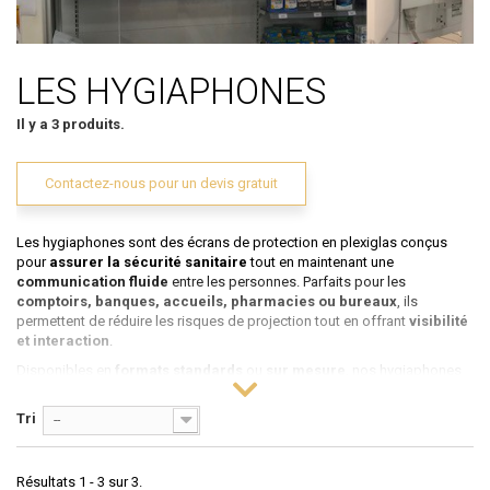
LES HYGIAPHONES
Il y a 3 produits.
Contactez-nous pour un devis gratuit
Les hygiaphones sont des écrans de protection en plexiglas conçus
pour
assurer la sécurité sanitaire
tout en maintenant une
communication fluide
entre les personnes. Parfaits pour les
comptoirs, banques, accueils, pharmacies ou bureaux
, ils
permettent de réduire les risques de projection tout en offrant
visibilité
et interaction
.
Disponibles en
formats standards
ou
sur mesure
, nos hygiaphones
peuvent être équipés ou non d’un
passe-document
, selon vos besoins.
Ils s’installent facilement et sont compatibles avec tout type de surface.
Tri
--
Applications :
– Accueils clients
– Bureaux de consultation
Résultats 1 - 3 sur 3.