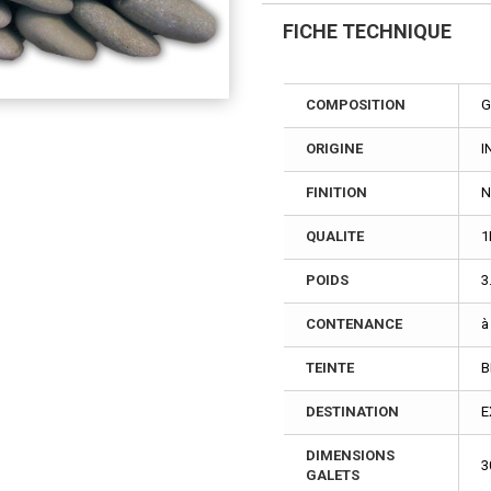
FICHE TECHNIQUE
COMPOSITION
G
ORIGINE
I
FINITION
N
QUALITE
1
POIDS
3
CONTENANCE
à
TEINTE
B
DESTINATION
E
DIMENSIONS
3
GALETS