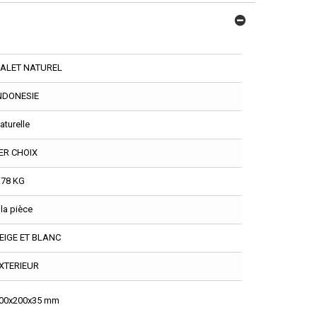
ALET NATUREL
NDONESIE
aturelle
ER CHOIX
.78 KG
 la pièce
EIGE ET BLANC
XTERIEUR
00x200x35 mm