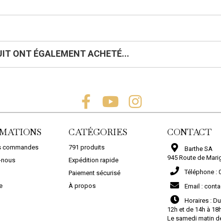
UIT ONT ÉGALEMENT ACHETÉ...
MATIONS
CATÉGORIES
CONTACT
es commandes
791 produits
Barthe SA
945 Route de Mari
-nous
Expédition rapide
COLLE BLANCHE PRO...
Téléphone :
Paiement sécurisé
45,91 €
e
À propos
Email :
conta
FRISE...
DALLE EN...
COMMANDER
Horaires :
Du
Barthe S.A a créé la marque « Terra
Barthe S.A a créé la marque « Terra
12h et de 14h à 18
Stone® »...
Stone® »...
Le samedi matin d