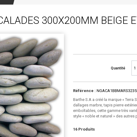
 CALADES 300X200MM BEIGE 
Quantité
Référence :
NGACA1BBMARS3235
Barthe S.A a créé la marque « Terra 
dallages marbre, tapis pierre extérieu
emboîtables, cette gamme très variée
style « noble et naturel » des autre
16
Produits