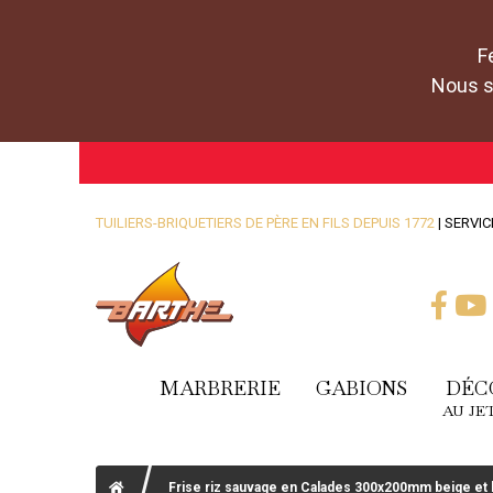
F
Nous se
TUILIERS-BRIQUETIERS DE PÈRE EN FILS DEPUIS 1772
| SERVIC
MARBRERIE
GABIONS
DÉC
AU JE
Frise riz sauvage en Calades 300x200mm beige et 