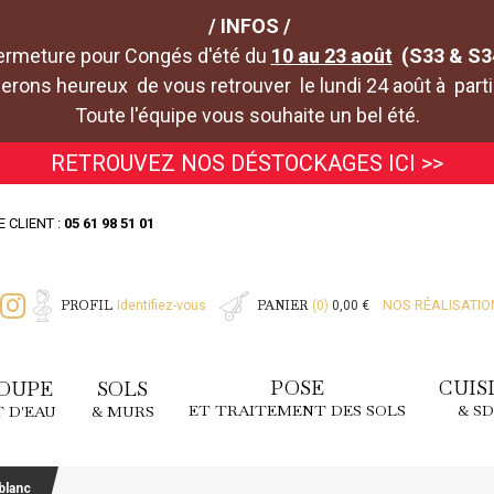
/ INFOS /
ermeture pour Congés d'été du
10 au 23 août
(S33 & S3
rons heureux de vous retrouver le lundi 24 août à parti
Toute l'équipe vous souhaite un bel été.
RETROUVEZ NOS DÉSTOCKAGES ICI >>
E CLIENT :
05 61 98 51 01
PROFIL
PANIER
NOS RÉALISATIO
Identifiez-vous
(0)
0,00 €
POSE
CUIS
OUPE
SOLS
ET TRAITEMENT DES SOLS
& S
T D'EAU
& MURS
blanc