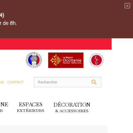
4)
r de 8h.
NS
CONTACT
INE
ESPACES
DÉCORATION
DB
EXTÉRIEURS
& ACCESSOIRES