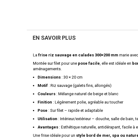
EN SAVOIR PLUS
La
frise riz sauvage en calades 300×200 mm
marie ave
Montée sur filet pour une
pose facile
, elle est idéale en
bo
aménagements.
Dimensions
: 30 × 20 cm
Motif
: Riz sauvage (galets fins, allongés)
Couleurs
: Mélange naturel de beige et blanc
Finition
: Légèrement polie, agréable au toucher
Pose
: Sur filet – rapide et adaptable
Utilisation
: Intérieur/extérieur – douche, salle de bain, 
Avantages
: Esthétique naturelle, antidérapant, facile à e
Une frise idéale pour un
style bord de mer, spa ou natur