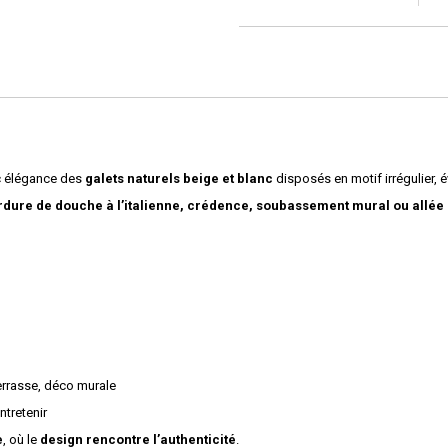
c élégance des
galets naturels beige et blanc
disposés en motif irrégulier, 
rdure de douche à l’italienne, crédence, soubassement mural ou allée
terrasse, déco murale
ntretenir
e
, où le
design rencontre l’authenticité
.