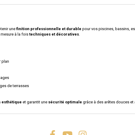
tenir une
finition professionnelle et durable
pour vos piscines, bassins, esc
r mesure à la fois
techniques et décoratives
.
r plan
lages
rges de terrasses
n esthétique
et garantit une
sécurité optimale
grâce à des arêtes douces et 