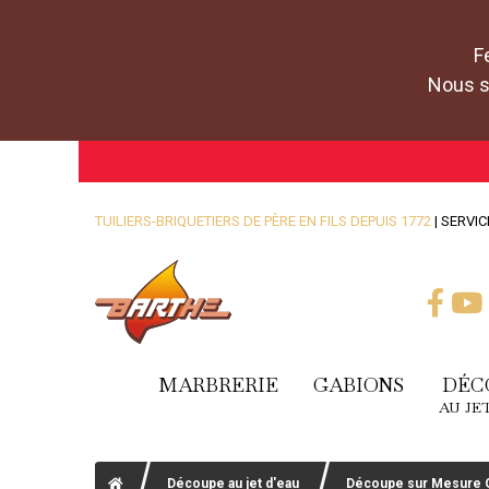
F
Nous se
TUILIERS-BRIQUETIERS DE PÈRE EN FILS DEPUIS 1772
| SERVIC
MARBRERIE
GABIONS
DÉC
AU JE
Découpe au jet d'eau
Découpe sur Mesure 