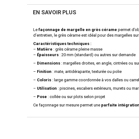
EN SAVOIR PLUS
Le
façonnage de margelle en grès cérame
permet d’ob
d’entretien, le grès cérame est idéal pour des margelles su
Caractéristiques techniques :
–
Matière
: grès cérame pleine masse
–
Épaisseurs
: 20 mm (standard) ou autres sur demande
–
Dimensions
: margelles droites, en angle, cintrées ou su
–
Finition
: mate, antidérapante, texturée ou polie
–
Coloris
: large gamme coordonnée à vos dalles ou carre
–
Utilisation
: piscines, escaliers extérieurs, murets ou ma
–
Pose
: collée ou sur plots selon projet
Ce façonnage sur mesure permet une
parfaite intégratio