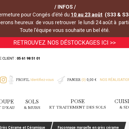
/ INFOS /
ermeture pour Congés d'été du
10 au 23 août
(S33 & S3
rons heureux de vous retrouver le lundi 24 août à parti
Toute l'équipe vous souhaite un bel été.
RETROUVEZ NOS DÉSTOCKAGES ICI >>
E CLIENT :
05 61 98 51 01
PROFIL
PANIER
NOS RÉALISATIO
Identifiez-vous
(0)
0,00 €
POSE
CUIS
OUPE
SOLS
ET TRAITEMENT DES SOLS
& S
T D'EAU
& MURS
Grès Cérame et Céramique
Façonnage margelle en grès cérame