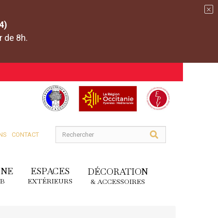
4)
r de 8h.
NS
CONTACT
INE
ESPACES
DÉCORATION
DB
EXTÉRIEURS
& ACCESSOIRES