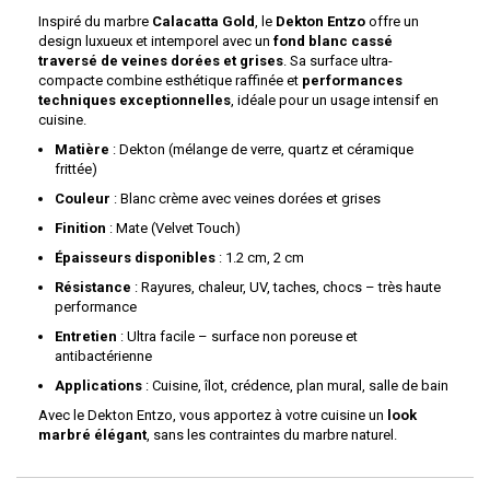
Inspiré du marbre
Calacatta Gold
, le
Dekton Entzo
offre un
design luxueux et intemporel avec un
fond blanc cassé
traversé de veines dorées et grises
. Sa surface ultra-
compacte combine esthétique raffinée et
performances
techniques exceptionnelles
, idéale pour un usage intensif en
cuisine.
Matière
: Dekton (mélange de verre, quartz et céramique
frittée)
Couleur
: Blanc crème avec veines dorées et grises
Finition
: Mate (Velvet Touch)
Épaisseurs disponibles
: 1.2 cm, 2 cm
Résistance
: Rayures, chaleur, UV, taches, chocs – très haute
performance
Entretien
: Ultra facile – surface non poreuse et
antibactérienne
Applications
: Cuisine, îlot, crédence, plan mural, salle de bain
Avec le Dekton Entzo, vous apportez à votre cuisine un
look
marbré élégant
, sans les contraintes du marbre naturel.