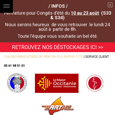
/ INFOS /
Fermeture pour Congés d'été du
10 au 23 août
(S33
& S34)
Nous serons heureux de vous retrouver le lundi 24
août à partir de 8h.
Toute l'équipe vous souhaite un bel été.
RETROUVEZ NOS DÉSTOCKAGES ICI >>
TUILIERS-BRIQUETIERS DE PÈRE EN FILS DEPUIS 1772
| SERVICE CLIENT :
05 61 98 51 01