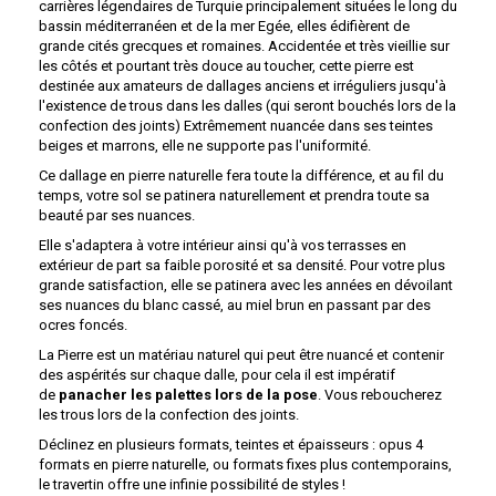
carrières légendaires de
Turquie
principalement situées le long du
bassin méditerranéen et de la mer Egée, elles édifièrent de
grande cités grecques et romaines. Accidentée et très vieillie sur
les côtés et pourtant très douce au toucher, cette pierre est
destinée aux amateurs de dallages anciens et irréguliers jusqu'à
l'existence de trous dans les dalles (qui seront bouchés lors de la
confection des joints) Extrêmement nuancée dans ses teintes
beiges et marrons, elle ne supporte pas l'uniformité.
Ce dallage en pierre naturelle fera toute la différence, et au fil du
temps, votre sol se patinera naturellement et prendra toute sa
beauté par ses nuances.
Elle s'adaptera à votre intérieur ainsi qu'à vos terrasses en
extérieur de part sa faible porosité et sa densité. Pour votre plus
grande satisfaction, elle se patinera avec les années en dévoilant
ses nuances du blanc cassé, au miel brun en passant par des
ocres foncés.
La Pierre est un matériau naturel qui peut être nuancé et contenir
des aspérités sur chaque dalle, pour cela il est impératif
de
panacher les palettes lors de la pose
. Vous reboucherez
les trous lors de la confection des joints.
Déclinez en plusieurs formats, teintes et épaisseurs : opus 4
formats en pierre naturelle, ou formats fixes plus contemporains,
le travertin offre une infinie possibilité de styles !