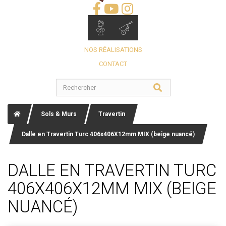
NOS RÉALISATIONS
CONTACT
Sols & Murs
Travertin
Dalle en Travertin Turc 406x406X12mm MIX (beige nuancé)
DALLE EN TRAVERTIN TURC
406X406X12MM MIX (BEIGE
NUANCÉ)