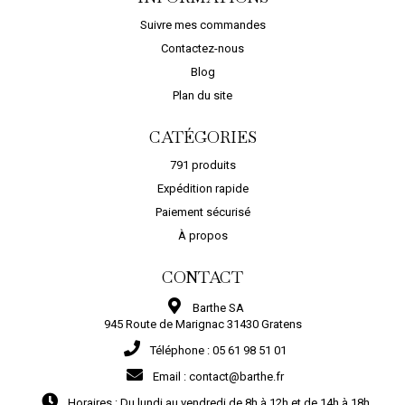
AJOUTER AU PANIER
AJOUTER A
Suivre mes commandes
Contactez-nous
Blog
Plan du site
CATÉGORIES
791 produits
Expédition rapide
Paiement sécurisé
À propos
CONTACT
Barthe SA
945 Route de Marignac 31430 Gratens
Téléphone :
05 61 98 51 01
Email :
contact@barthe.fr
Horaires :
Du lundi au vendredi de 8h à 12h et de 14h à 18h