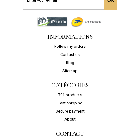
OK
,91 €
27,79 €
45,9
MANDER
COMMANDER
COMMA
PROLIJOINT...
ADD TO CART
INFORMATIONS
Follow my orders
Contact us
Blog
Sitemap
CATÉGORIES
791 products
Fast shipping
Secure payment
About
CONTACT