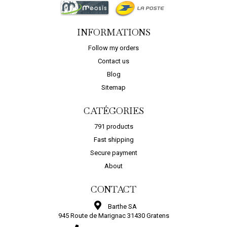
PROTECT C PIERRE,...
29,65 €
INFORMATIONS
COMMANDER
Follow my orders
Contact us
Blog
Sitemap
CATÉGORIES
791 products
Fast shipping
Secure payment
About
CONTACT
Barthe SA
945 Route de Marignac 31430 Gratens