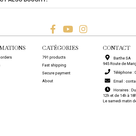
MATIONS
CATÉGORIES
CONTACT
 orders
791 products
Barthe SA
945 Route de Mari
s
Fast shipping
TERRE CUITE DECAPANT
TERRE CUITE PROTE...
Téléphone :
Secure payment
21,90 €
28,08 €
About
Email :
conta
CARREAUX...
COMMANDER
COMMANDER
Horaires :
Du
12h et de 14h à 18
ADD TO CART
Le samedi matin d