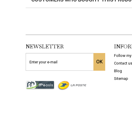
NEWSLETTER
INFOR
Follow my
OK
Contact u
PLINTHE EN TERRE ...
VOLLPFLEGE NETTOYANT
Blog
12,24 €
149,94 €
Sitemap
COMMANDER
COMMANDER