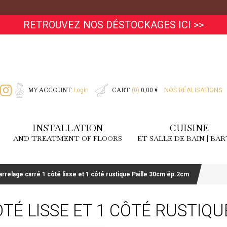
RETROUVEZ NOS DÉSTOCKAGES ICI >>
MY ACCOUNT
CART
NOS RÉALISATIONS
Login
(0)
0,00 €
INSTALLATION
CUISINE
AND TREATMENT OF FLOORS
ET SALLE DE BAIN | BA
arrelage carré 1 côté lisse et 1 côté rustique Paille 30cm ép.2cm
TÉ LISSE ET 1 CÔTÉ RUSTIQU