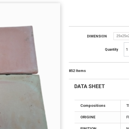
25x25x
DIMENSION
Quantity
852
Items
DATA SHEET
Compositions
T
ORIGINE
F
FINITION
M