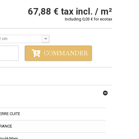
67,88 €
tax incl. / m²
Including
0,03 €
for ecotax
2 cm
COMMANDER
ERRE CUITE
RANCE
oulé Main