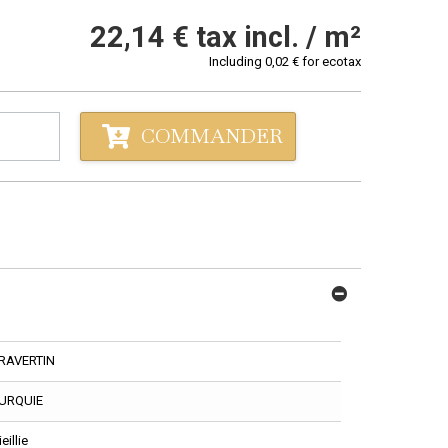
22,14 €
tax incl. / m²
Including
0,02 €
for ecotax
COMMANDER
RAVERTIN
URQUIE
ieillie