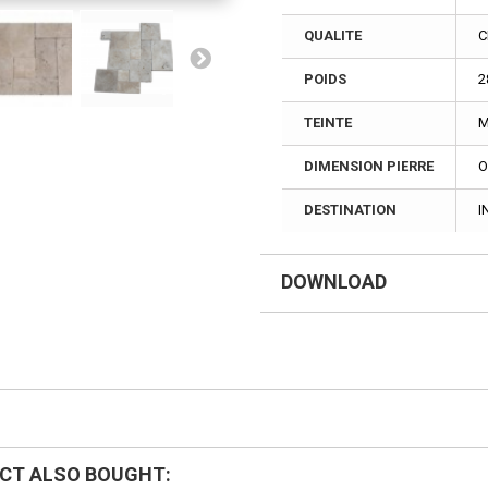
QUALITE
C
POIDS
2
TEINTE
M
DIMENSION PIERRE
O
DESTINATION
I
DOWNLOAD
DESSIN MODULE
OPUS 4 FORMATS
Download (100.57k)
CT ALSO BOUGHT: