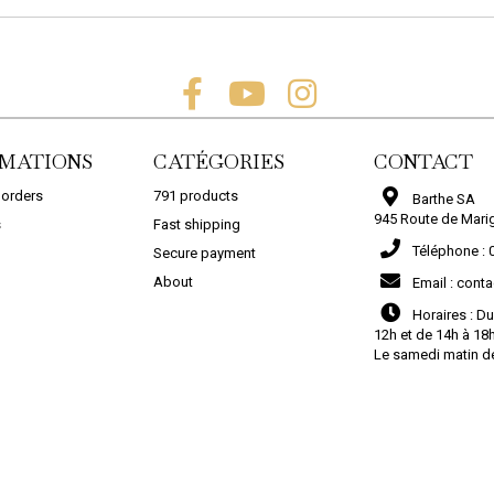
MATIONS
CATÉGORIES
CONTACT
 orders
791 products
Barthe SA
945 Route de Mari
s
Fast shipping
PROLIJOINT RUSTIC...
COLLE BLANCHE PRO...
Téléphone :
Secure payment
27,79 €
45,91 €
About
Email :
conta
DALLE EN...
DALLE EN...
COMMANDER
COMMANDER
Horaires :
Du
12h et de 14h à 18
ADD TO CART
ADD TO CART
Le samedi matin d