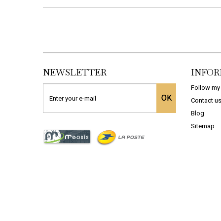
NEWSLETTER
INFOR
Follow my
OK
Contact u
Blog
Sitemap
PLINTHE EN...
DALLE EN...
ADD TO CART
ADD TO CART