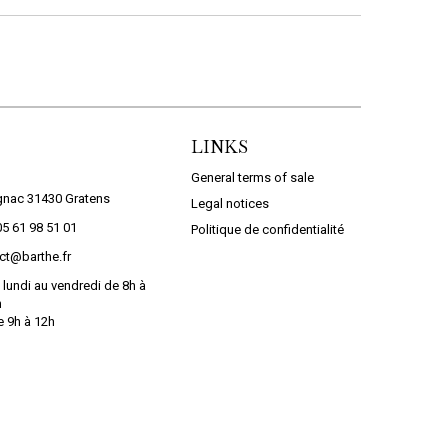
LINKS
General terms of sale
gnac 31430 Gratens
Legal notices
05 61 98 51 01
Politique de confidentialité
ct@barthe.fr
MARGELLE DE...
PLINTHE EN...
 lundi au vendredi de 8h à
h
ADD TO CART
ADD TO CART
e 9h à 12h