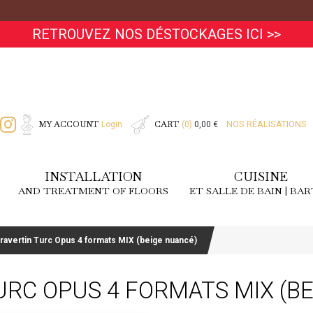
RETROUVEZ NOS DÉSTOCKAGES ICI >>
MY ACCOUNT
CART
NOS RÉALISATIONS
Login
(0)
0,00 €
INSTALLATION
CUISINE
AND TREATMENT OF FLOORS
ET SALLE DE BAIN | BA
Travertin Turc Opus 4 formats MIX (beige nuancé)
URC OPUS 4 FORMATS MIX (B