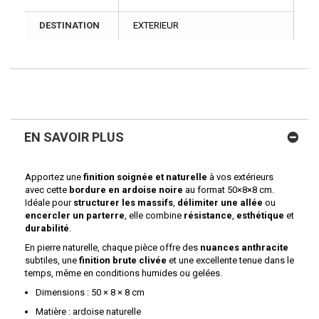
DESTINATION
EXTERIEUR
EN SAVOIR PLUS
Apportez une
finition soignée et naturelle
à vos extérieurs
avec cette
bordure en ardoise noire
au format 50×8×8 cm.
Idéale pour
structurer les massifs
,
délimiter une allée
ou
encercler un parterre
, elle combine
résistance
,
esthétique
et
durabilité
.
En pierre naturelle, chaque pièce offre des
nuances anthracite
subtiles, une
finition brute clivée
et une excellente tenue dans le
temps, même en conditions humides ou gelées.
Dimensions : 50 × 8 × 8 cm
Matière : ardoise naturelle