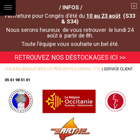
/ INFOS /
Fermeture pour Congés d'été du
10 au 23 août
(S33
& S34)
Nous serons heureux de vous retrouver le lundi 24
août à partir de 8h.
Toute l'équipe vous souhaite un bel été.
RETROUVEZ NOS DÉSTOCKAGES ICI >>
TUILIERS-BRIQUETIERS DE PÈRE EN FILS DEPUIS 1772
| SERVICE CLIENT :
05 61 98 51 01