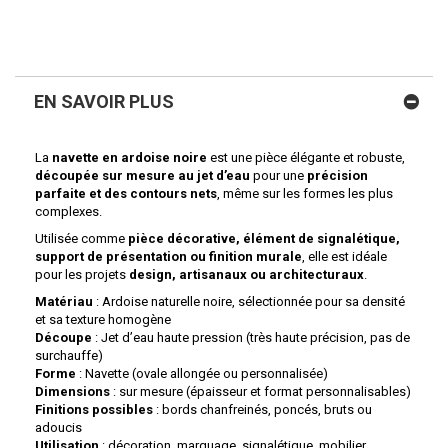
EN SAVOIR PLUS
La
navette en ardoise noire
est une pièce élégante et robuste,
découpée sur mesure au jet d’eau
pour une
précision
parfaite et des contours nets
, même sur les formes les plus
complexes.
Utilisée comme
pièce décorative, élément de signalétique,
support de présentation ou finition murale
, elle est idéale
pour les projets
design, artisanaux ou architecturaux
.
Matériau
: Ardoise naturelle noire, sélectionnée pour sa densité
et sa texture homogène
Découpe
: Jet d’eau haute pression (très haute précision, pas de
surchauffe)
Forme
: Navette (ovale allongée ou personnalisée)
Dimensions
: sur mesure (épaisseur et format personnalisables)
Finitions possibles
: bords chanfreinés, poncés, bruts ou
adoucis
Utilisation
: décoration, marquage, signalétique, mobilier,