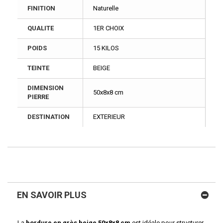
FINITION
Naturelle
QUALITE
1ER CHOIX
POIDS
15 KILOS
TEINTE
BEIGE
DIMENSION
50x8x8 cm
PIERRE
DESTINATION
EXTERIEUR
EN SAVOIR PLUS
La
bordure en grès beige 50x8x8 cm
est idéale pour structurer