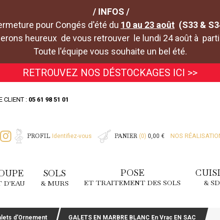
/ INFOS /
ermeture pour Congés d'été du
10 au 23 août
(S33 & S3
rons heureux de vous retrouver le lundi 24 août à parti
Toute l'équipe vous souhaite un bel été.
RETROUVEZ NOS DÉSTOCKAGES ICI >>
E CLIENT :
05 61 98 51 01
PROFIL
PANIER
NOS RÉALISATIO
Identifiez-vous
(0)
0,00 €
POSE
CUIS
OUPE
SOLS
ET TRAITEMENT DES SOLS
& S
T D'EAU
& MURS
alets d'Ornement
GALETS EN MARBRE BLANC En Vrac EN SAC