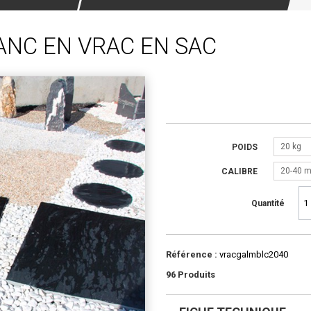
ANC EN VRAC EN SAC
20 kg
POIDS
20-40 
CALIBRE
Quantité
Référence :
vracgalmblc2040
96
Produits