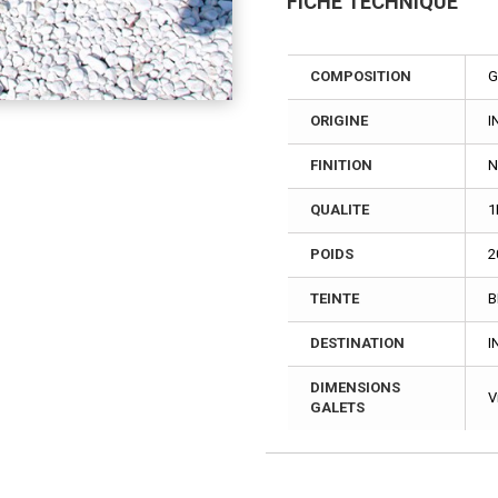
FICHE TECHNIQUE
COMPOSITION
G
ORIGINE
I
FINITION
N
QUALITE
1
POIDS
2
TEINTE
B
DESTINATION
I
DIMENSIONS
V
GALETS