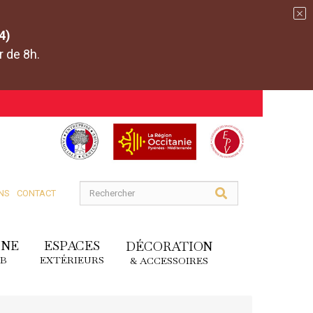
4)
r de 8h.
NS
CONTACT
INE
ESPACES
DÉCORATION
DB
EXTÉRIEURS
& ACCESSOIRES