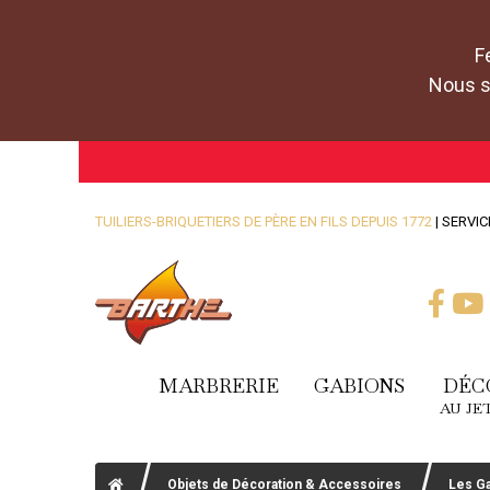
F
Nous se
TUILIERS-BRIQUETIERS DE PÈRE EN FILS DEPUIS 1772
| SERVIC
MARBRERIE
GABIONS
DÉC
AU JE
Objets de Décoration & Accessoires
Les G