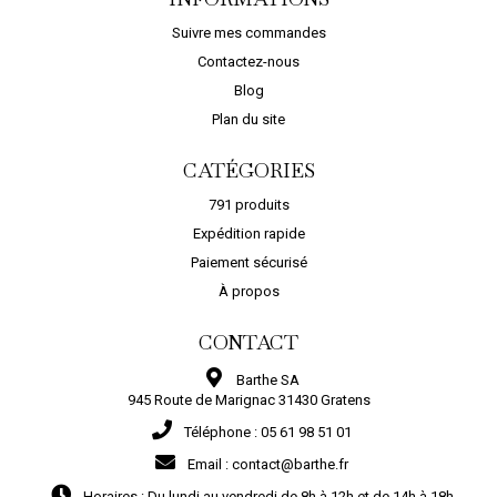
 AU PANIER
AJOUTER AU PANIER
AJOUTER A
Suivre mes commandes
Contactez-nous
Blog
Plan du site
CATÉGORIES
791 produits
Expédition rapide
Paiement sécurisé
À propos
CONTACT
Barthe SA
945 Route de Marignac 31430 Gratens
Téléphone :
05 61 98 51 01
Email :
contact@barthe.fr
Horaires :
Du lundi au vendredi de 8h à 12h et de 14h à 18h