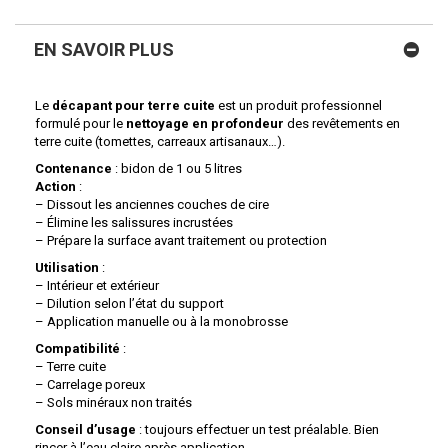
EN SAVOIR PLUS
Le
décapant pour terre cuite
est un produit professionnel
formulé pour le
nettoyage en profondeur
des revêtements en
terre cuite (tomettes, carreaux artisanaux…).
Contenance
: bidon de 1 ou 5 litres
Action
:
– Dissout les anciennes couches de cire
– Élimine les salissures incrustées
– Prépare la surface avant traitement ou protection
Utilisation
:
– Intérieur et extérieur
– Dilution selon l’état du support
– Application manuelle ou à la monobrosse
Compatibilité
:
– Terre cuite
– Carrelage poreux
– Sols minéraux non traités
Conseil d’usage
: toujours effectuer un test préalable. Bien
rincer à l’eau claire après application.