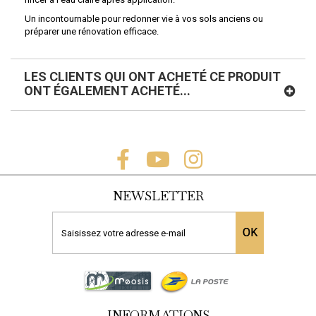
Un incontournable pour redonner vie à vos sols anciens ou
préparer une rénovation efficace.
LES CLIENTS QUI ONT ACHETÉ CE PRODUIT
ONT ÉGALEMENT ACHETÉ...
NEWSLETTER
OK
GRISE...
DALLES...
DECAPA
LLE AMÉLIORÉ
Le format opus 4 formats de ce
permet le nettoy
le amélioré...
dallage signifie...
sols, mu
INFORMATIONS