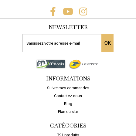
NEWSLETTER
 DÉCO...
NETTOYANT...
TERRE C
OK
UDRE Joint de
AJOUTER AU PANIER
AJOUTER A
elage...
 AU PANIER
INFORMATIONS
Suivre mes commandes
Contactez-nous
Blog
Plan du site
CATÉGORIES
791 produits