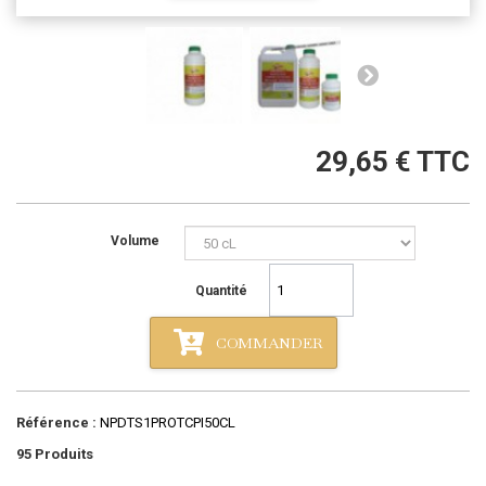
29,65 €
TTC
Volume
Quantité
COMMANDER
Référence :
NPDTS1PROTCPI50CL
95
Produits