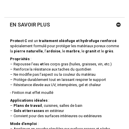
EN SAVOIR PLUS
Protect C
est un
traitement oléofuge et hydrofuge renforcé
spécialement formulé pour protéger les matériaux poreux comme
la
pierre naturelle
, l’
ardoise
, le
marbre
, le
granit
et le
grès
.
Propriétés
:
– Repousse l’eau
et
les corps gras (huiles, graisses, vin, etc.)
– Renforce la résistance aux taches du quotidien
– Ne modifie pas l’aspect ou la couleur du matériau
– Protège durablement tout en laissant respirer le support
– Résistance élevée aux UV, intempéries, gel et chaleur
- Finition mat effet mouillé
Applications idéales
:
–
Plans de travail
, cuisines, salles de bain
–
Sols et terrasses
en extérieur
– Convient pour des surfaces intérieures ou extérieures
Mode d’emploi
:
– Appliquer en couche régulière sur surface propre et sèche