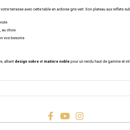
otre terrasse avec cette table en ardoise gris vert. Son plateau aux reflets sub
brute
, au choix
lon vos besoins
e, alliant
design sobre
et
matière noble
pour un rendu haut de gamme et in