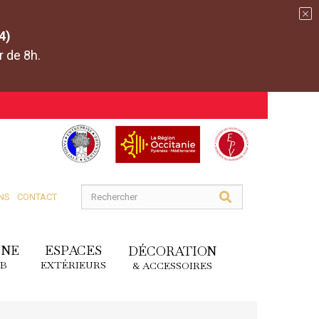
4)
r de 8h.
NS
CONTACT
INE
ESPACES
DÉCORATION
DB
EXTÉRIEURS
& ACCESSOIRES