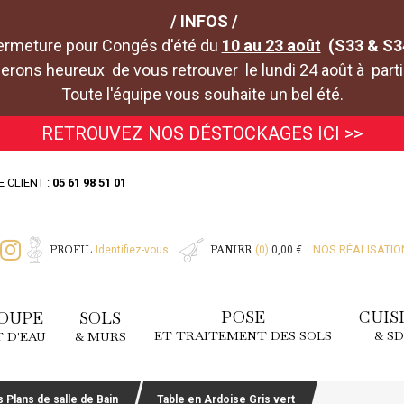
/ INFOS /
ermeture pour Congés d'été du
10 au 23 août
(S33 & S3
rons heureux de vous retrouver le lundi 24 août à parti
Toute l'équipe vous souhaite un bel été.
RETROUVEZ NOS DÉSTOCKAGES ICI >>
E CLIENT :
05 61 98 51 01
PROFIL
PANIER
NOS RÉALISATIO
Identifiez-vous
(0)
0,00 €
POSE
CUIS
OUPE
SOLS
ET TRAITEMENT DES SOLS
& S
T D'EAU
& MURS
 Plans de salle de Bain
Table en Ardoise Gris vert