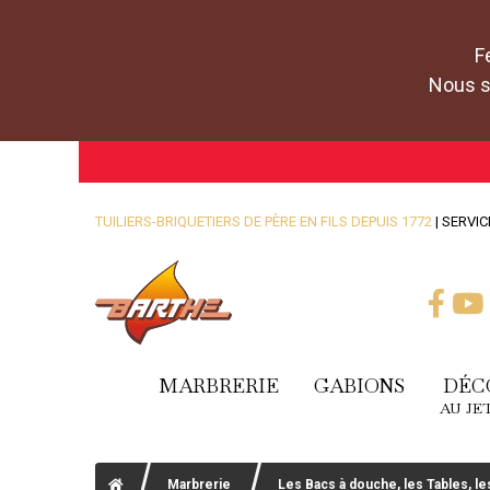
F
Nous se
TUILIERS-BRIQUETIERS DE PÈRE EN FILS DEPUIS 1772
| SERVIC
MARBRERIE
GABIONS
DÉC
AU JE
Marbrerie
Les Bacs à douche, les Tables, les