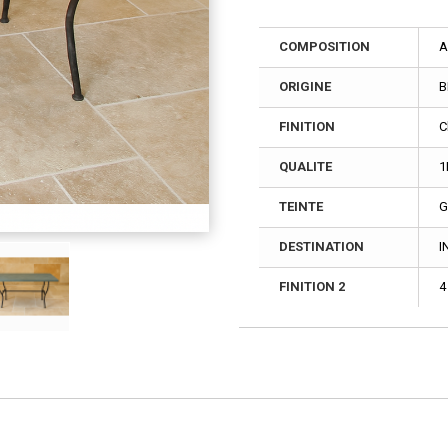
COMPOSITION
A
ORIGINE
B
FINITION
C
QUALITE
1
TEINTE
G
DESTINATION
I
FINITION 2
4