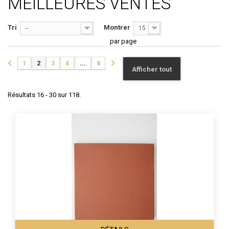
MEILLEURES VENTES
Tri
Montrer
--
15
par page
1
2
3
4
...
8
Afficher tout
Résultats 16 - 30 sur 118.