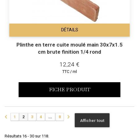
DÉTAILS
Plinthe en terre cuite moulé main 30x7x1.5
cm brute finition 1/4 rond
12,24 €
TTC / ml
FICHE PRODUIT
1
2
3
4
...
8
Afficher tout
Résultats 16 - 30 sur 118.